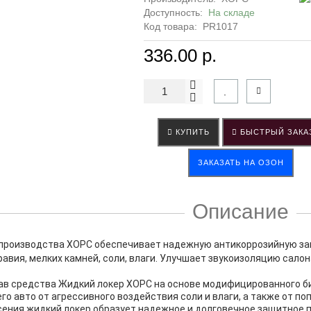
Доступность:
На складе
Код товара:
PR1017
336.00 р.
КУПИТЬ
БЫСТРЫЙ ЗАКА
ЗАКАЗАТЬ НА ОЗОН
Описание
производства ХОРС обеспечивает надежную антикоррозийную защ
равия, мелких камней, соли, влаги. Улучшает звукоизоляцию сало
ав средства
Жидкий локер ХОРС
на основе модифицированного бит
о авто от агрессивного воздействия соли и влаги, а также от по
сения жидкий локер образует надежное и долговечное защитное