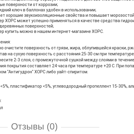
ые поверхности от коррозии;
дкий ключ в баллонах удобен в использовании;
ет хорошие звукоизоляционные свойства и повышает морозостой
ер ХОРС может успешно применяться в качестве средства гидрои
 деревянных поверхностей;
ер купить можно в нашем интернет-магазине ХОРС.
ения:
о очистите поверхность от грязи, жира, облупившейся краски, р
тав на сухую поверхность с расстояния 25-30 см при температуре
есите 2-3 слоя, с промежуточной сушкой между слоями в течение 
ия покрытия составляет 24 часа при температуре +20 С. При поп
ом "Антигудрон" ХОРС либо уайт-спиритом.
к
<5%, пластификатор
<5%, углеводородный пропеллент 15-30%, ал
:
мл
Отзывы (0)