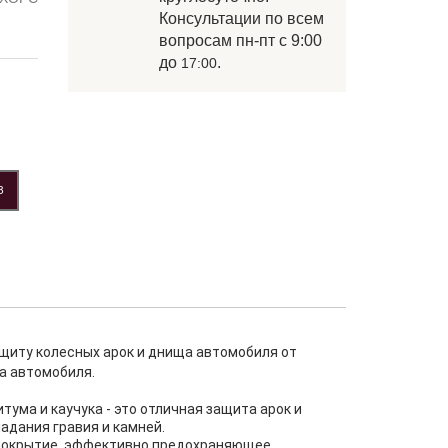
Консультации по всем
вопросам пн-пт с 9:00
до
.
17:00
З
иту колесных арок и днища автомобиля от
на автомобиля.
ума и каучука - это отличная защита арок и
падания гравия и камней.
 покрытие, эффективно предохраняющее