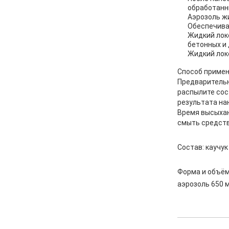
обработанн
Аэрозоль жи
Обеспечива
Жидкий лок
бетонных и
Жидкий лок
Способ примен
Предварительн
распылите сос
результата нан
Время высыхан
смыть средств
Состав: каучу
Форма и объём
аэрозоль 650 