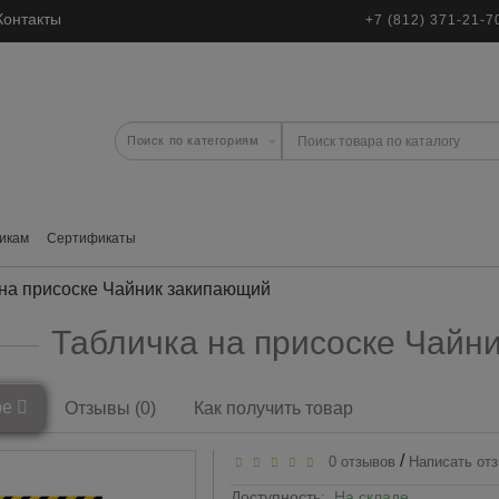
Контакты
+7 (812) 371-21-7
икам
Сертификаты
 на присоске Чайник закипающий
Табличка на присоске Чайн
ре
Отзывы (0)
Как получить товар
/
0 отзывов
Написать от
Доступность:
На складе