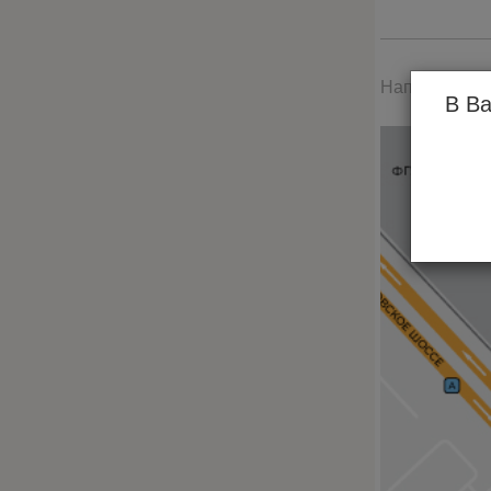
Написать от
В Ва