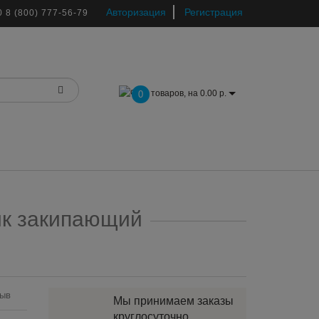
Авторизация
Регистрация
0
8 (800) 777-56-79
товаров, на 0.00 р.
0
ик закипающий
зыв
Мы принимаем заказы
круглосуточно.