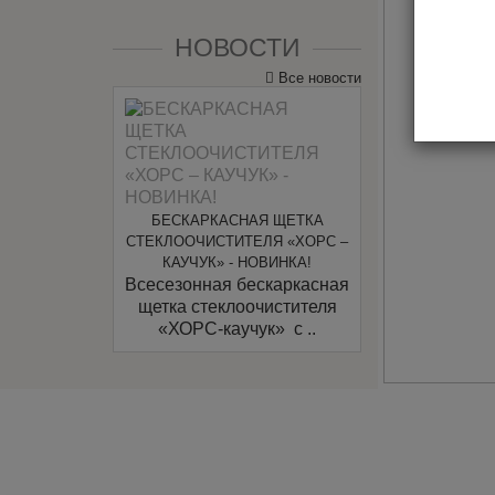
НОВОСТИ
Все новости
БЕСКАРКАСНАЯ ЩЕТКА
СТЕКЛООЧИСТИТЕЛЯ «ХОРС –
КАУЧУК» - НОВИНКА!
Всесезонная бескаркасная
щетка стеклоочистителя
«ХОРС-каучук» c ..
ПОДП