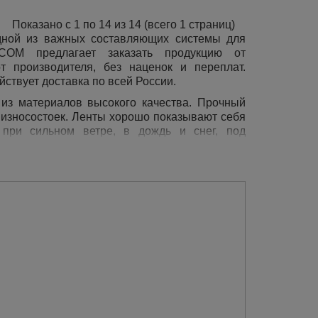
Показано с 1 по 14 из 14 (всего 1 страниц)
одной из важных составляющих системы для
.COM предлагает заказать продукцию от
 производителя, без наценок и переплат.
ствует доставка по всей России.
 из материалов высокого качества. Прочный
и износостоек. Ленты хорошо показывают себя
ри сильном ветре, в дождь и снег, под
значительную механическую нагрузку и
60 до 650 мм, что позволяет подобрать товар
а новинка рынка, универсальная лента
каркасных щёток. Отличается повышенными
роизводства (экструзия).
арный уход;
сопротивления внешним воздействиям;
ямую от производителей;