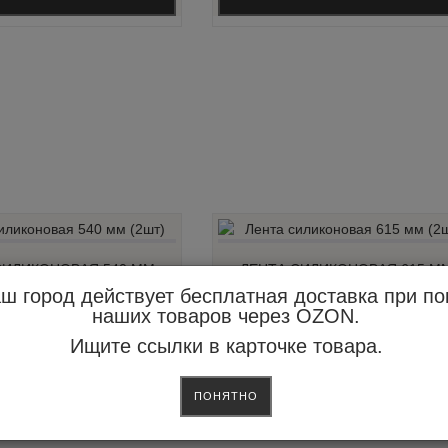
СИЛИКОНОВАЯ 540 ММ
ЛЕНТА СИЛИКОНОВАЯ 615 М
(2ШТ)
(2ШТ)
ш город действует бесплатная доставка при по
195.00 р.
217.00 р.
наших товаров через OZON.
Ищите ссылки в карточке товара.
КУПИТЬ
КУПИТЬ
ПОНЯТНО