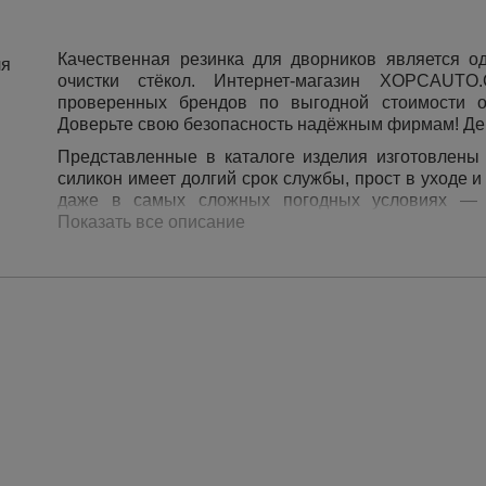
Качественная резинка для дворников является 
очистки стёкол. Интернет-магазин XOPCAUTO
проверенных брендов по выгодной стоимости от
Доверьте свою безопасность надёжным фирмам! Дей
Представленные в каталоге изделия изготовлены
силикон имеет долгий срок службы, прост в уходе 
даже в самых сложных погодных условиях — п
воздействием холода и жары. Выдерживают 
Показать все описание
обеспечивают отличную очистку стекла.
Имеются модели под разную длину дворников, от 3
для любой марки авто. Также представлен
стеклоочистителя хорс, длиной 650 мм для бес
рабочими показателями и специальной технологией п
Главные преимущества продукции:
удобство установки и замены, а также элемент
отличные характеристики износостойкости и 
низкая стоимость резинок для дворников напр
длительный срок эксплуатации изделий;